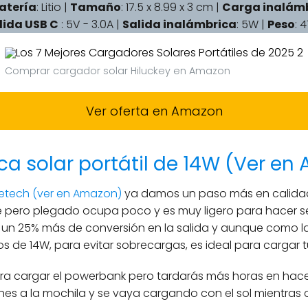
atería
: Litio |
Tamaño
: 17.5 x 8.99 x 3 cm |
Carga inalám
lida USB C
: 5V - 3.0A |
Salida inalámbrica
: 5W |
Peso
: 
Comprar cargador solar Hiluckey en Amazon
Ver oferta en Amazon
a solar portátil de 14W (Ver en
etech (ver en Amazon)
ya damos un paso más en calidad 
e pero plegado ocupa poco y es muy ligero para hacer s
 un 25% más de conversión en la salida y aunque como 
s de 14W, para evitar sobrecargas, es ideal para cargar tu
ra cargar el powerbank pero tardarás más horas en hacer
es a la mochila y se vaya cargando con el sol mientras 