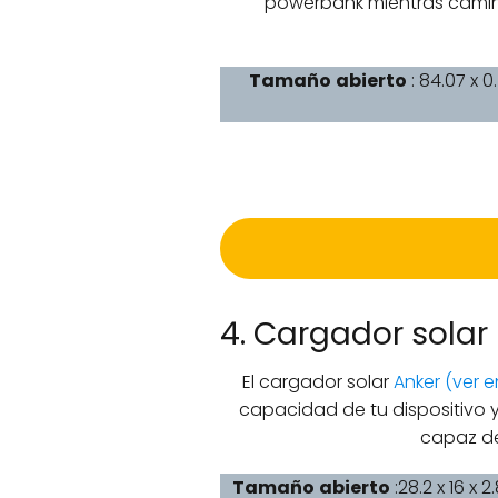
powerbank mientras camina
Tamaño
abierto
: 84.07 x 0
4. Cargador solar
El cargador solar
Anker (ver 
capacidad de tu dispositivo 
capaz de
Tamaño
abierto
:28.2 x 16 x 2