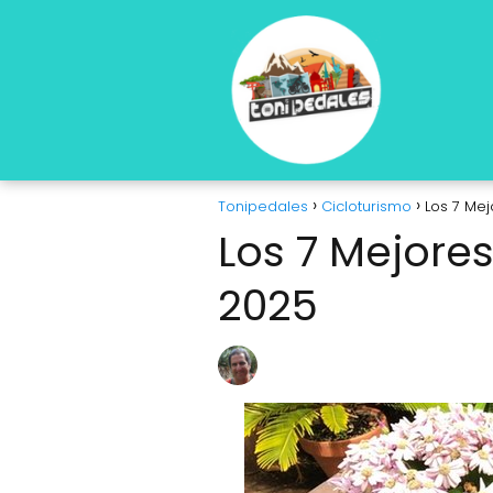
Tonipedales
Cicloturismo
Los 7 Mej
Los 7 Mejore
2025