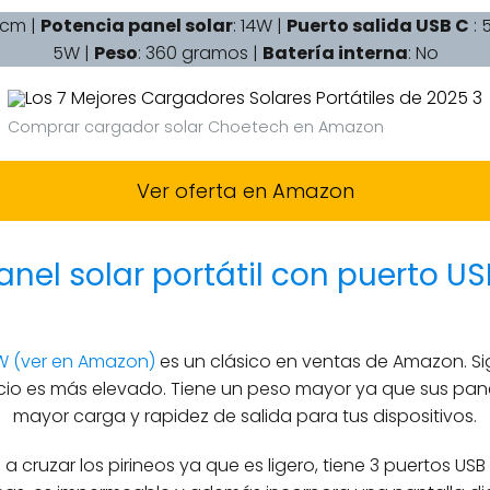
4 cm |
Potencia panel solar
: 14W |
Puerto salida USB C
: 
5W |
Peso
: 360 gramos |
Batería interna
: No
Comprar cargador solar Choetech en Amazon
Ver oferta en Amazon
nel solar portátil con puerto US
W (ver en Amazon)
es un clásico en ventas de Amazon. Si
io es más elevado. Tiene un peso mayor ya que sus pan
mayor carga y rapidez de salida para tus dispositivos.
a cruzar los pirineos ya que es ligero, tiene 3 puertos USB 