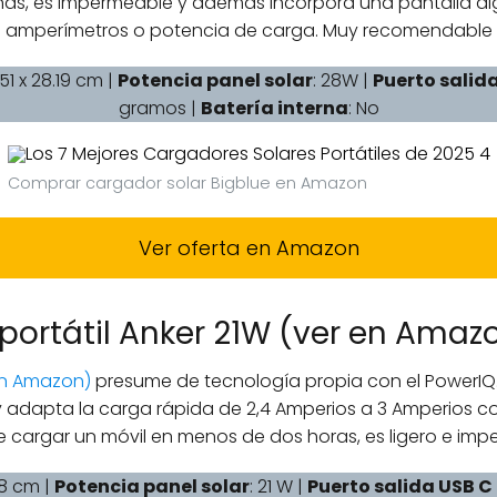
s, es impermeable y además incorpora una pantalla digi
amperímetros o potencia de carga. Muy recomendable
.51 x 28.19 cm |
Potencia panel solar
: 28W |
Puerto salid
gramos |
Batería interna
: No
Comprar cargador solar Bigblue en Amazon
Ver oferta en Amazon
 portátil Anker 21W (ver en Amaz
en Amazon)
presume de tecnología propia con el PowerIQ
y adapta la carga rápida de 2,4 Amperios a 3 Amperios co
 cargar un móvil en menos de dos horas, es ligero e imp
.8 cm |
Potencia panel solar
: 21 W |
Puerto salida USB C