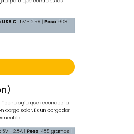
tal para que controles los
a USB C
: 5V - 2.5A |
Peso
: 608
on)
. Tecnología que reconoce la
n carga solar. Es un cargador
ermeable.
: 5V - 2.5A |
Peso
: 458 gramos |