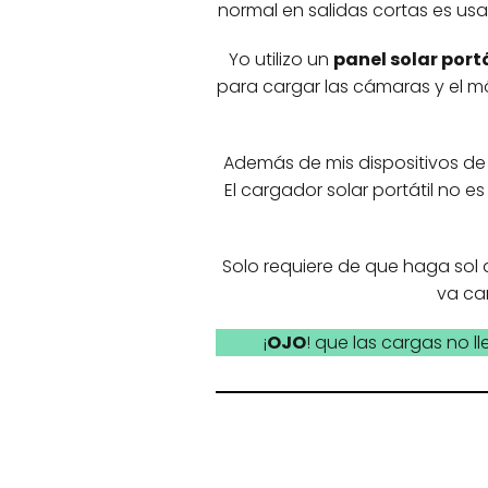
normal en salidas cortas es us
Yo utilizo un
panel solar port
para cargar las cámaras y el mó
Además de mis dispositivos de 
El cargador solar portátil no e
Solo requiere de que haga sol 
va ca
¡
OJO
! que las cargas no l