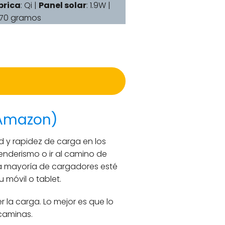
brica
: Qi |
Panel solar
: 1.9W |
470 gramos
 Amazon)
y rapidez de carga en los
enderismo o ir al camino de
la mayoría de cargadores esté
 móvil o tablet.
 la carga. Lo mejor es que lo
caminas.