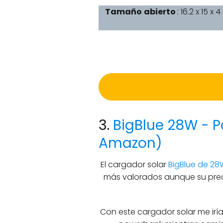
Tamaño
abierto
: 16.2 x 15 x 
3.
BigBlue 28W - Pa
Amazon)
El cargador solar
BigBlue de 28
más valorados aunque su prec
Con este cargador solar me iría 