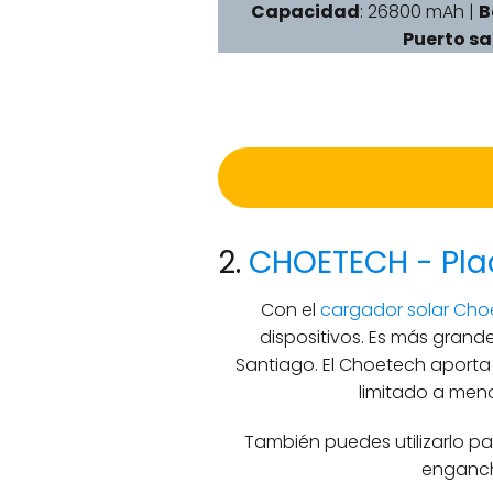
Capacidad
: 26800 mAh |
B
Puerto sa
2.
CHOETECH - Plac
Con el
cargador solar Cho
dispositivos. Es más grand
Santiago. El Choetech aporta
limitado a meno
También puedes utilizarlo pa
enganch