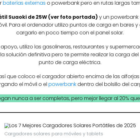
ar
baterías externas
o powerbank pero en rutas largas tamb
átil Suaoki de 25W (ver foto portada)
y un powerbank d
vil. Para el ordenador utilizo puntos de carga en bares y
cargarlo en poco tiempo con el panel solar.
apoyo, utilizo las gasolineras, restaurantes y supermerca
s la solución definitiva pero te permite realizar la carga d
punto de carga eléctrica.
así que coloco el cargador abierto encima de las alforjas
rgando el móvil o el
powerbank
dentro del bolsillo del ca
legan nunca a ser completas, pero mejor llegar al 20% qu
Cargadores solares para móviles y tablets