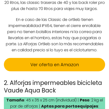
20 litros, las classic traseras de 40 y las back roler pro
plus de hasta 70 litros para viajes muy largos.
En e caso de las Classic de ortlieb tienen
impermeabilidad IPX64, tienen el cierre enrollable
pero no tienen bolsillos interiores ni la correa para
llevarlas en el hombro, estas hay que pagarlas a
parte. La Alforjas Ortlieb son la más recomendables
en calidad precio si lo tuyo es el cicloturismo.
Ver oferta en Amazon
2. Alforjas impermeables bicicleta
Vaude Aqua Back
Tamaño
: 45 x 35 x 25 cm (individual) |
Peso
: 2 kg el
par de alforjas |
Aptas para portaequipajes
: